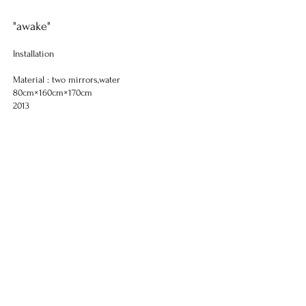
"awake"
Installation
Material : two mirrors,water
80cm×160cm×170cm
2013