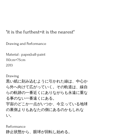
"it is the furthest=it is the nearest"
Drawing and Performance
Material : paper,ball-paint
110cm×75cm
2013
Drawing
黒い紙に刻み込むように引かれた線は、中心か
ら外へ向けて広がっていく。その軌道は、線自
らの軌跡の一番近くにありながらも永遠に重な
る事のない一番遠くにある。
宇宙のどこか一点がいつか、今立っている地球
の裏側よりもあなたの側にあるのかもしれな
い。
Performance
静止状態から、眼球が回転し始める。