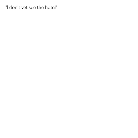
"I don't yet see the hotel"
/ "宿はまだみえない”
Installation
Material : water,container of the glass,light,sound
2013
⇦ 2014
2012⇨
​©️Copyright 2022 Ana Scripcariu-Ochiai All rights reserved.