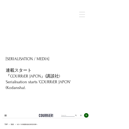
< Back
[SERIALISATION / MEDIA]
連載スタート
『COURRiER JAPON』(講談社)
Serialisation starts 'COURRiER JAPON'
(Kodansha).